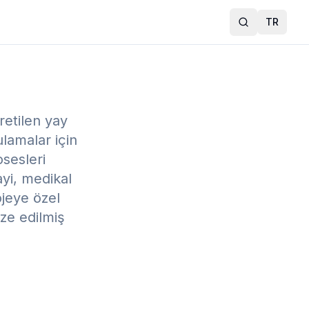
TR
Ara
retilen yay
lamalar için
osesleri
ayi, medikal
ojeye özel
ize edilmiş