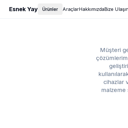
Esnek Yay
Ürünler
Araçlar
Hakkımızda
Bize Ulaşı
Müşteri ge
çözümlerimi
gelişti
kullanılara
cihazlar 
malzeme se