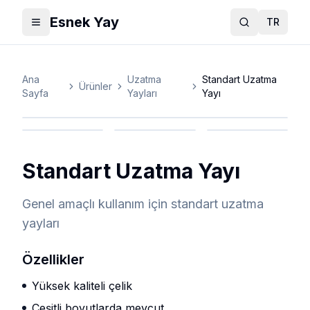
Esnek Yay
TR
Toggle menu
Ara
Ana
Uzatma
Standart Uzatma
Ürünler
Sayfa
Yayları
Yayı
Standart Uzatma Yayı
Genel amaçlı kullanım için standart uzatma
yayları
Özellikler
Yüksek kaliteli çelik
Çeşitli boyutlarda mevcut