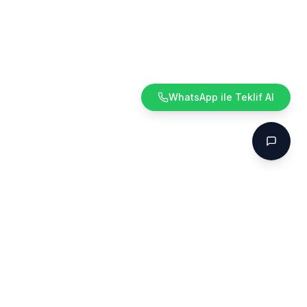
WhatsApp ile Teklif Al
Teklif A
Teklif Al
Formu doldurun, size özel teklif hazırlayalım.
Ad Soyad *
Esnek Yay
Türkiye'nin lider yay üreticisi olarak, endüstriyel ve